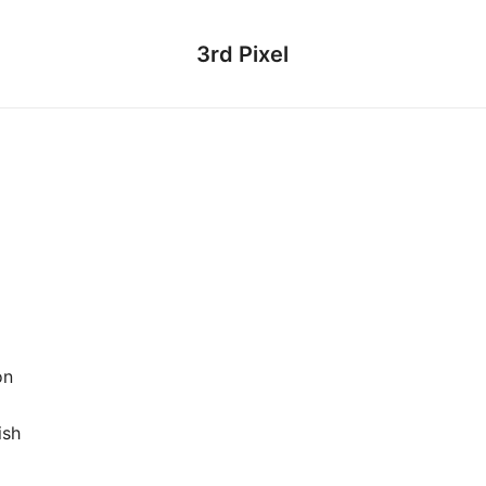
3rd Pixel
on
ish