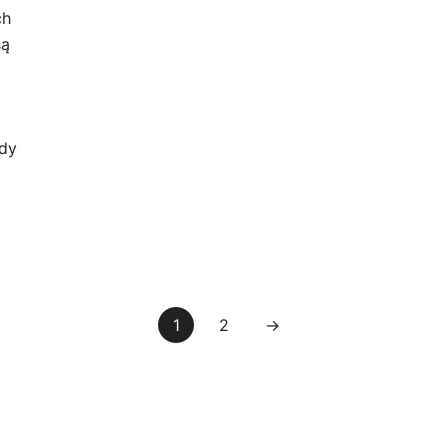
ch
są
dy
1
2
→