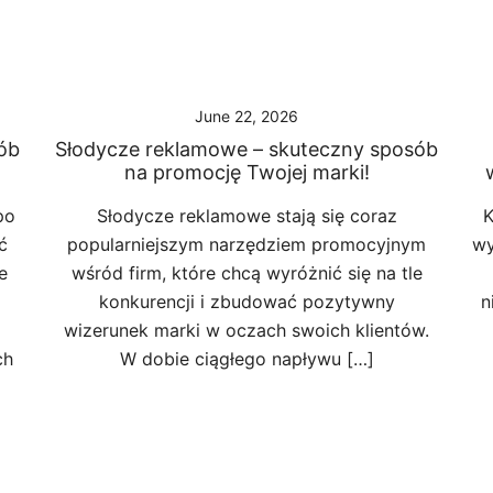
June 22, 2026
ób
Słodycze reklamowe – skuteczny sposób
na promocję Twojej marki!
po
Słodycze reklamowe stają się coraz
K
ć
popularniejszym narzędziem promocyjnym
wy
e
wśród firm, które chcą wyróżnić się na tle
konkurencji i zbudować pozytywny
n
wizerunek marki w oczach swoich klientów.
ch
W dobie ciągłego napływu […]