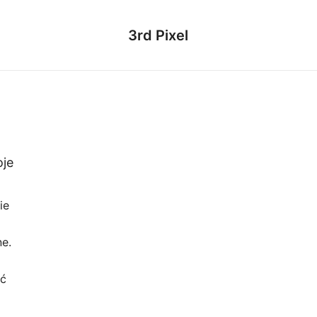
3rd Pixel
oje
ie
e.
ić