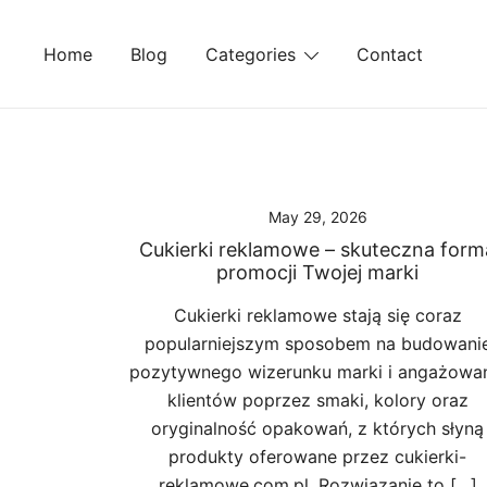
Skip
to
Home
Blog
Categories
Contact
content
May 29, 2026
Cukierki reklamowe – skuteczna form
promocji Twojej marki
Cukierki reklamowe stają się coraz
popularniejszym sposobem na budowani
pozytywnego wizerunku marki i angażowa
klientów poprzez smaki, kolory oraz
oryginalność opakowań, z których słyną
produkty oferowane przez cukierki-
reklamowe.com.pl. Rozwiązanie to […]