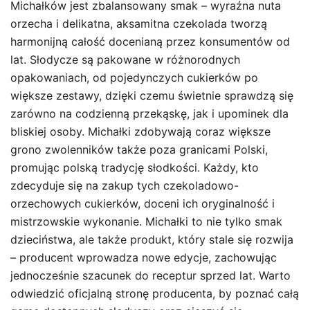
Michałków jest zbalansowany smak – wyraźna nuta
orzecha i delikatna, aksamitna czekolada tworzą
harmonijną całość docenianą przez konsumentów od
lat. Słodycze są pakowane w różnorodnych
opakowaniach, od pojedynczych cukierków po
większe zestawy, dzięki czemu świetnie sprawdzą się
zarówno na codzienną przekąskę, jak i upominek dla
bliskiej osoby. Michałki zdobywają coraz większe
grono zwolenników także poza granicami Polski,
promując polską tradycję słodkości. Każdy, kto
zdecyduje się na zakup tych czekoladowo-
orzechowych cukierków, doceni ich oryginalność i
mistrzowskie wykonanie. Michałki to nie tylko smak
dzieciństwa, ale także produkt, który stale się rozwija
– producent wprowadza nowe edycje, zachowując
jednocześnie szacunek do receptur sprzed lat. Warto
odwiedzić oficjalną stronę producenta, by poznać całą