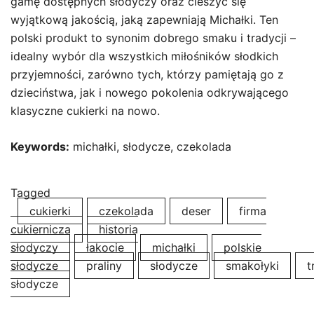
gamę dostępnych słodyczy oraz cieszyć się
wyjątkową jakością, jaką zapewniają Michałki. Ten
polski produkt to synonim dobrego smaku i tradycji –
idealny wybór dla wszystkich miłośników słodkich
przyjemności, zarówno tych, którzy pamiętają go z
dzieciństwa, jak i nowego pokolenia odkrywającego
klasyczne cukierki na nowo.
Keywords:
michałki, słodycze, czekolada
Tagged
cukierki
czekolada
deser
firma
cukiernicza
historia
słodyczy
łakocie
michałki
polskie
słodycze
praliny
słodycze
smakołyki
t
słodycze