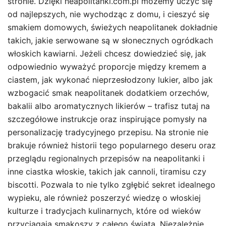
stronie. Dzięki neapolitanki.com.pl możemy uczyć się
od najlepszych, nie wychodząc z domu, i cieszyć się
smakiem domowych, świeżych neapolitanek dokładnie
takich, jakie serwowane są w słonecznych ogródkach
włoskich kawiarni. Jeżeli chcesz dowiedzieć się, jak
odpowiednio wyważyć proporcje między kremem a
ciastem, jak wykonać nieprzesłodzony lukier, albo jak
wzbogacić smak neapolitanek dodatkiem orzechów,
bakalii albo aromatycznych likierów – trafisz tutaj na
szczegółowe instrukcje oraz inspirujące pomysły na
personalizację tradycyjnego przepisu. Na stronie nie
brakuje również historii tego popularnego deseru oraz
przeglądu regionalnych przepisów na neapolitanki i
inne ciastka włoskie, takich jak cannoli, tiramisu czy
biscotti. Pozwala to nie tylko zgłębić sekret idealnego
wypieku, ale również poszerzyć wiedzę o włoskiej
kulturze i tradycjach kulinarnych, które od wieków
przyciągają smakoszy z całego świata. Niezależnie,