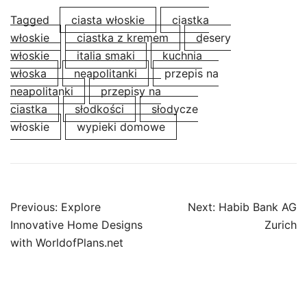
Tagged
ciasta włoskie
ciastka
włoskie
ciastka z kremem
desery
włoskie
italia smaki
kuchnia
włoska
neapolitanki
przepis na
neapolitanki
przepisy na
ciastka
słodkości
słodycze
włoskie
wypieki domowe
Post
Previous:
Explore
Next:
Habib Bank AG
navigation
Innovative Home Designs
Zurich
with WorldofPlans.net