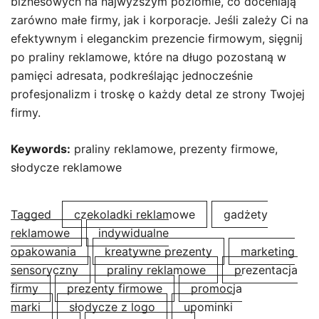
biznesowych na najwyższym poziomie, co doceniają
zarówno małe firmy, jak i korporacje. Jeśli zależy Ci na
efektywnym i eleganckim prezencie firmowym, sięgnij
po praliny reklamowe, które na długo pozostaną w
pamięci adresata, podkreślając jednocześnie
profesjonalizm i troskę o każdy detal ze strony Twojej
firmy.
Keywords:
praliny reklamowe, prezenty firmowe,
słodycze reklamowe
Tagged
czekoladki reklamowe
gadżety
reklamowe
indywidualne
opakowania
kreatywne prezenty
marketing
sensoryczny
praliny reklamowe
prezentacja
firmy
prezenty firmowe
promocja
marki
słodycze z logo
upominki