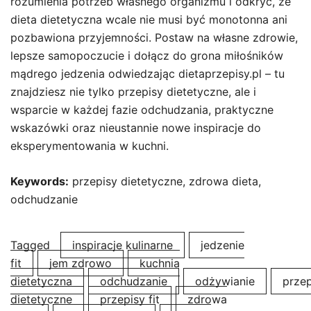
rozumienia potrzeb własnego organizmu i odkryć, że
dieta dietetyczna wcale nie musi być monotonna ani
pozbawiona przyjemności. Postaw na własne zdrowie,
lepsze samopoczucie i dołącz do grona miłośników
mądrego jedzenia odwiedzając dietaprzepisy.pl – tu
znajdziesz nie tylko przepisy dietetyczne, ale i
wsparcie w każdej fazie odchudzania, praktyczne
wskazówki oraz nieustannie nowe inspiracje do
eksperymentowania w kuchni.
Keywords:
przepisy dietetyczne, zdrowa dieta,
odchudzanie
Tagged
inspiracje kulinarne
jedzenie
fit
jem zdrowo
kuchnia
dietetyczna
odchudzanie
odżywianie
przep
dietetyczne
przepisy fit
zdrowa